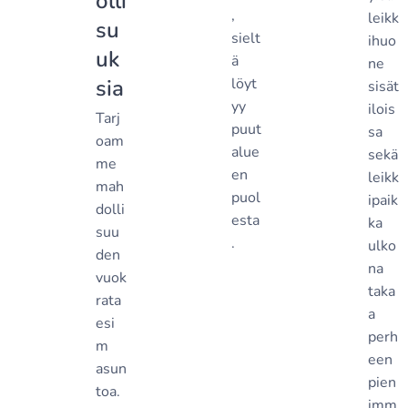
olli
,
leikk
su
sielt
ihuo
uk
ä
ne
sia
löyt
sisät
yy
ilois
Tarj
puut
sa
oam
alue
sekä
me
en
leikk
mah
puol
ipaik
dolli
esta
ka
suu
.
ulko
den
na
vuok
taka
rata
a
esi
perh
m
een
asun
pien
toa.
imm