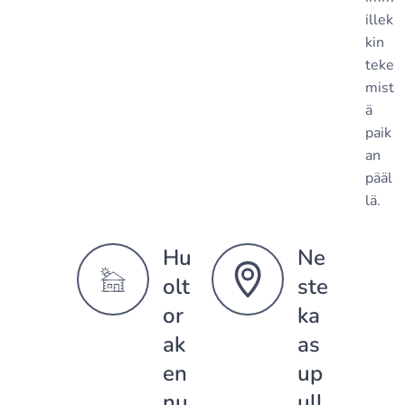
illek
kin
teke
mist
ä
paik
an
pääl
lä.
Hu
Ne
olt
ste
or
ka
ak
as
en
up
nu
ull