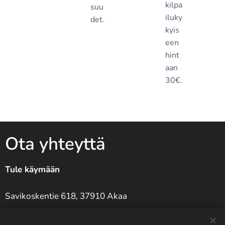
kilpa
suu
iluky
det.
kyis
een
hint
aan
30€.
Ota yhteyttä
Tule käymään
Savikoskentie 618, 37910 Akaa
Soita meille