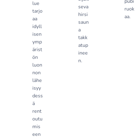
pubi
lue
seva
ruok
tarjo
hirsi
aa.
aa
saun
idyll
a
isen
takk
ymp
atup
ärist
inee
ön
n.
luon
non
lähe
isyy
dess
ä
rent
outu
mis
een