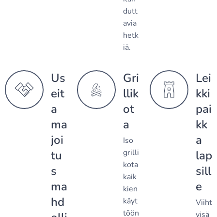
dutt
avia
hetk
iä.
Us
Gri
Lei
eit
llik
kki
a
ot
pai
ma
a
kk
joi
a
Iso
grilli
tu
lap
kota
s
sill
kaik
ma
e
kien
hd
käyt
Viiht
töön
yisä