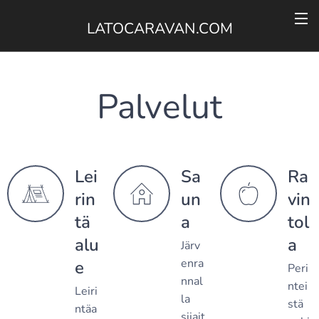
LATOCARAVAN.COM
Palvelut
Lei
Sa
Ra
rin
un
vin
tä
a
tol
alu
a
Järv
enra
e
Peri
nnal
ntei
Leiri
la
stä
ntäa
sijait