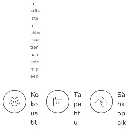
ja
erila
iste
n
aktiv
iteet
tien
harr
asta
mis
een.
Ko
Ta
Sä
ko
pa
hk
us
ht
öp
til
u
aik