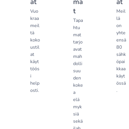
at
ma
at
t
Vuo
Meil
kraa
lä
Tapa
meil
on
htu
tä
yhte
mat
koko
ensä
tarjo
ustil
80
avat
at
sähk
mah
käyt
öpai
dolli
töös
kkaa
suu
i
käyt
den
help
össä
koke
osti.
.
a
elä
myk
siä
sekä
ilah