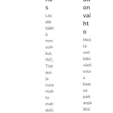
s
on
vai
Löy
dät
ht
täält
o
ä
Meil
mm:
tä
suih
voit
kut,
käte
WC,
västi
Tisk
osta
aus
a
ja
kaas
ruoa
ua
nlait
paik
to
anpä
mah
ältä
dolli